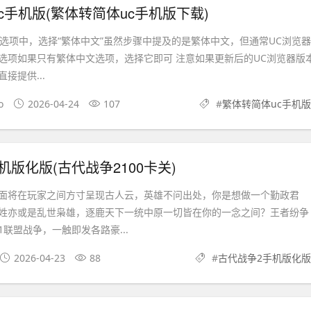
c手机版(繁体转简体uc手机版下载)
语言选项中，选择“繁体中文”虽然步骤中提及的是繁体中文，但通常UC浏览器
选项如果只有繁体中文选项，选择它即可 注意如果更新后的UC浏览器版
接提供...
o
2026-04-24
107
#
繁体转简体uc手机版
机版化版(古代战争2100卡关)
面将在玩家之间方寸呈现古人云，英雄不问出处，你是想做一个勤政君
姓亦或是乱世枭雄，逐鹿天下一统中原一切皆在你的一念之间？王者纷争
联盟战争，一触即发各路豪...
2026-04-23
88
#
古代战争2手机版化版