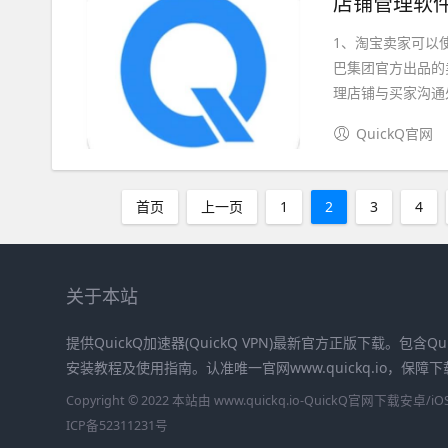
店铺管理软件
1、淘宝卖家可以
巴集团官方出品的
理店铺与买家沟通处
QuickQ官网
首页
上一页
1
2
3
4
关于本站
提供QuickQ加速器(QuickQ VPN)最新官方正版下载。包含Qu
安装教程及使用指南。认准唯一官网www.quickq.io，保
Copyright © 2022 本站由 www.quickq.io-QuickQ官网下载
ICP备52311231号