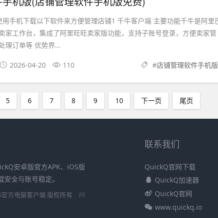
手机版(店铺管理软件手机版免费)
使用手机下载以下软件来方便管理店铺1 千牛客户端 主要功能千牛是阿里
卖家工作台，集成了阿里旺旺卖家版功能，支持子账号登录，方便卖家管
理订单等 优势界...
2026-04-20
110
#
店铺管理软件手机版
5
6
7
8
9
10
下一页
尾页
联系我们
ickQ安卓版官方APK、iOS版
QuickQ官网下载
障下载安全与账号稳定。
QuickQ加速器
QuickQ官网
安卓/iOS官方电脑客户端 版权所有
川
www.quickq.io