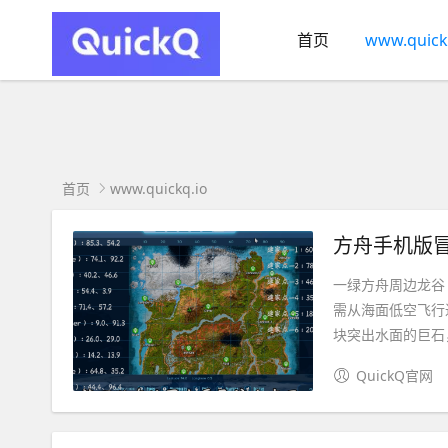
首页
www.quick
首页
www.quickq.io
方舟手机版冒
一绿方舟周边龙谷
需从海面低空飞行
块突出水面的巨石，
QuickQ官网