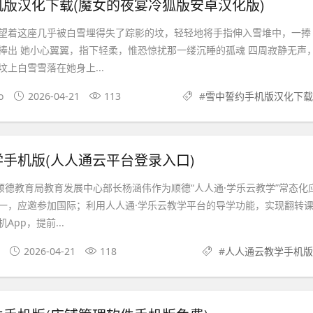
版汉化下载(魔女的夜宴冷狐版安卓汉化版)
望着这座几乎被白雪埋得失了踪影的坟，轻轻地将手指伸入雪堆中，一捧
捧出 她小心翼翼，指下轻柔，惟恐惊扰那一缕沉睡的孤魂 四周寂静无声
上白雪雪落在她身上...
o
2026-04-21
113
#
雪中誓约手机版汉化下载
手机版(人人通云平台登录入口)
省顺德教育局教育发展中心部长杨涵伟作为顺德“人人通·学乐云教学”常态化
一，应邀参加国际；利用人人通·学乐云教学平台的导学功能，实现翻转
pp，提前...
2026-04-21
118
#
人人通云教学手机版