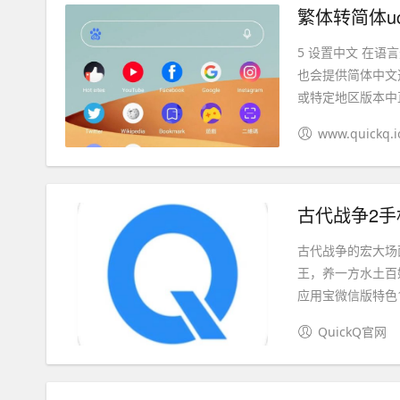
繁体转简体u
5 设置中文 在
也会提供简体中文
或特定地区版本中直
www.quickq.i
古代战争2手
古代战争的宏大场
王，养一方水土百
应用宝微信版特色1
QuickQ官网