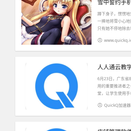
雪中誓约手机
蹲下身子，愣愣地
一捧地将雪小心地
只有她不停地除去坟
www.quickq.i
人人通云教学
6月23日，广东
用的重要推进者之
堂，让学生使用手机A
QuickQ加速器