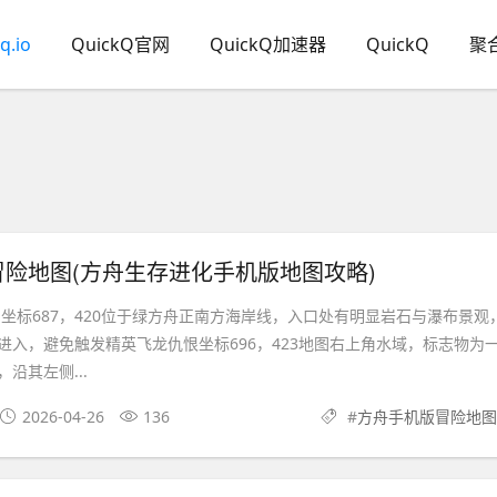
q.io
QuickQ官网
QuickQ加速器
QuickQ
聚
险地图(方舟生存进化手机版地图攻略)
 坐标687，420位于绿方舟正南方海岸线，入口处有明显岩石与瀑布景观
进入，避免触发精英飞龙仇恨坐标696，423地图右上角水域，标志物为
沿其左侧...
2026-04-26
136
#
方舟手机版冒险地图