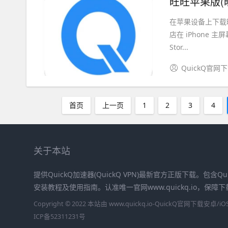
旺旺苹果版(
在苹果设备上下载旺
店在 iPhone 
Stor...
QuickQ官网
首页
上一页
1
2
3
4
关于本站
提供QuickQ加速器(QuickQ VPN)最新官方正版下载。包含Qu
安装教程及使用指南。认准唯一官网www.quickq.io，保
Copyright © 2022 本站由 www.quickq.io-QuickQ官网下载
ICP备52311231号