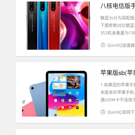
八核电信版手
魅蓝3s分为高配
下图参数对比魅蓝
3S2机身重量为138
QuickQ加速器
苹果版sb(
1 如果您的苹果
本版本的苹果手机
通USIM卡不适用于
QuickQ官网