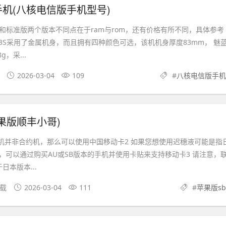
机(八核电信版手机型号)
版和标准版两个版本不同点在于ram与rom，还有价格有所不同，具体参考
3S采用了金属机身，而且拥有四种颜色可选，该机机身厚度83mm， 魅
g，采...
2026-03-04
109
#
八核电信版手机
苹果版顺丰小哥)
手机并非合约机，那么可以使用中国移动卡2 如果您想使用迟穗液可能是指
，可以通过购买AU或SB版本的手机并使用卡贴来支持移动卡3 请注意，
日本版本...
下载
2026-03-04
111
#
苹果版sb