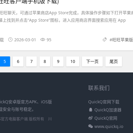
旺旺客户端手机版下载)
旺聊天，可通过苹果商店App Store完成，具体操作步骤如下打开苹果
主屏幕上找到并点击“App Store”图标，进入应用商店界面搜索应用在 App
下载
2026-03-01
95
#
旺旺苹果版
5
6
7
8
9
10
下一页
尾页
联系我们
ickQ安卓版官方APK、iOS版
QuickQ官网下载
障下载安全与账号稳定。
QuickQ加速器
QuickQ官网
安卓/iOS官方电脑客户端 版权所有
川
www.quickq.io