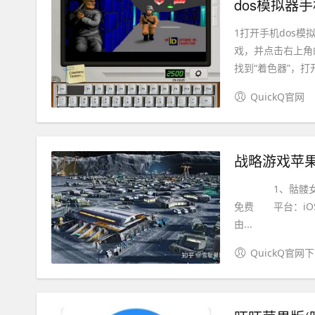
dos模拟器
1打开手机dos
戏，并点击右上角的
找到“着色器”，打开
QuickQ官网
战略游戏苹果
1、骷髅女孩 
免费 平台：iOS美
由...
QuickQ官网