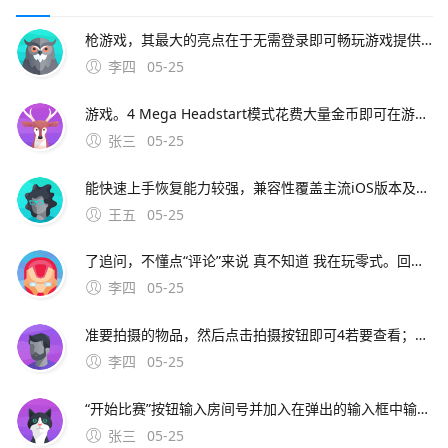
枪游戏，其最大的亮点在于无需登录即可畅玩游戏提供了高自由度的玩法，支持多人组队，玩家可以在上百种武器和载具中选择，自由切换第一人称和第三人称视角，且没有时间限制，让玩家能够尽情享受射击的乐趣射击手游T3这款游戏不仅支持手机平台，还。使
李四
05-25
游戏。4 Mega Headstart模式花费大量金币即可在游戏开始时获得一定的跑步距离和一些道具，可用于突破自己的最高分5 Score Booster模式花费金币购买，可在游戏中增加分数倍数，提高游戏分数6 2X Multiplier模式花费金币购买，可在游戏中使分数翻倍解释地铁跑酷是一款
张三
05-25
能快速上手恢复能力较强，兼容性覆盖主流iOS版本及设备型号，安全性有保障iMyFone DBack提供三种恢复模式直接从设备恢复从iTunes备份。3、以下是五款顶级的免费iPhone苹果数据恢复软件推荐EaseUS MobiSaver 功能强大具有
王五
05-25
了追问，不懂点“评论”来说 真不知道 我在玩零式。回答你的手机屏幕分辨率太小，看看有没有选项之类的可以调节虚拟按键的大小。你会用修改器吗，比如金山游侠，手机上有八门神器，只要把全道具改出来就可以了，魔法可以用GF技能制作全
李四
05-25
准要拍摄的物品，然后点击拍摄按钮即可4若要查看；若是指拍动态照片方法打开相机更多动态照片，点击快门进行拍摄动态照片开启后，拍照时按下快门键后，会记录前后15秒或1秒的图像部分机型需进入相机，点击取景界面上方的“动态照片”，然后长按虚拟快门进行拍摄查看动态照片在相册中打开动
李四
05-25
“开始比赛”按钮输入房间号并加入在弹出的输入框中输入对战房间号，点击“加入”即可进入指定房间注意事项确保游戏版本为最新如参考信息。进入地铁跑酷房间的步骤如下打开游戏并登录打开手机上的地铁跑酷软件，点击登录游戏选择竞技场选项在游戏主界面，点击下面的竞技场选项点击
张三
05-25