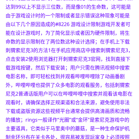
达到99以上不显示三位数，而是像01的生命数，这可能是
由于游戏设计时的一个限制或者显示错误这种现象可能是
由以下几个原因造成的#8226 游戏设计限制游戏开发者可
能在设计游戏时，为了简化显示或者因为硬件限制，将生
命数的显示限制在了两位数这种设计选择；在手机上下载
刺猬索尼克3的方法1在手机应用商店中搜索刺猬索尼克3，
点击安装2使用浏览器打开刺猬索尼克3官网，找到直接下
载游戏按键，然后下载安装；用户只需在腾讯视频中搜索
电影名称，即可轻松找到并观看哔哩哔哩除了动画番剧
外，哔哩哔哩也提供了众多电影的观看服务，包括刺猬索
尼克2普通话版用户可以在哔哩哔哩中搜索并观看该电影在
观看时，请确保选择正规渠道和合法来源，避免使用非法
下载或盗版资源这些视频平台通常会提供高清画质和流畅
的播放；rings一般译作“光圈”或“金环”是索尼克游戏中的
主要道具，它类似于马里奥中的蘑菇，是一种生命保护机
制金环分布在关卡各处，很容易被发现玩家身上必须按照