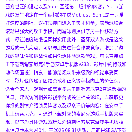
西方世嘉的设定以及Sonic圣经第二版中的内容，Sonic游
戏的发生地定在一个虚构的星球Mobius，Sonic是一只爱
好速度的刺猬，误打误撞而进入了天才科学；滚动球联合
滚动是强大的攻击手段，而游泳则提供了另一种移动方
式，尽管速度较慢但同样实用此外，蓝牙双人游戏是这款
游戏的一大亮点，可以与朋友进行合作或竞争，增加了游
戏的趣味性和挑战性如果你想体验这款游戏，可以直接点
击下载刺猬索尼克4手游安卓手机版v233；影片中的特效和
动作场面设计精良，能够给观众带来极致的视觉享受同
时，影片也传递了团结勇敢和正义等积极向上的价值观，
适合全家人一起观看如需更多关于刺猬索尼克2普通话版的
信息，建议访问相关影视平台或关注相关论坛，以获取更
详细的剧情介绍演员阵容以及观众评价等内容；在安卓手
机上玩索尼克，可通过下载对应的索尼克游戏手机版来实
现，以下为具体游戏及玩法介绍刺猬索尼克游戏手机版版
本信息版本为v404，于2025 08 31更新，厂商是SEGA下载