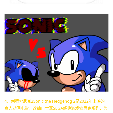
4、刺猬索尼克2Sonic the Hedgehog 2是2022年上映的
真人动画电影，改编自世嘉SEGA经典游戏索尼克系列，为