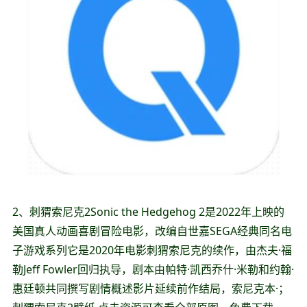
2、刺猬索尼克2Sonic the Hedgehog 2是2022年上映的
美国真人动画喜剧冒险电影，改编自世嘉SEGA经典同名电
子游戏系列它是2020年电影刺猬索尼克的续作，由杰夫·福
勒Jeff Fowler回归执导，剧本由帕特·凯西乔什·米勒和约翰·
惠廷顿共同撰写剧情概述影片延续前作结局，索尼克本·；