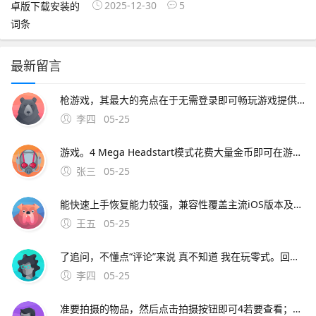
2025-12-30
5
最新留言
枪游戏，其最大的亮点在于无需登录即可畅玩游戏提供了高自由度的玩法，支持多人组队，玩家可以在上百种武器和载具中选择，自由切换第一人称和第三人称视角，且没有时间限制，让玩家能够尽情享受射击的乐趣射击手游T3这款游戏不仅支持手机平台，还。使
李四
05-25
游戏。4 Mega Headstart模式花费大量金币即可在游戏开始时获得一定的跑步距离和一些道具，可用于突破自己的最高分5 Score Booster模式花费金币购买，可在游戏中增加分数倍数，提高游戏分数6 2X Multiplier模式花费金币购买，可在游戏中使分数翻倍解释地铁跑酷是一款
张三
05-25
能快速上手恢复能力较强，兼容性覆盖主流iOS版本及设备型号，安全性有保障iMyFone DBack提供三种恢复模式直接从设备恢复从iTunes备份。3、以下是五款顶级的免费iPhone苹果数据恢复软件推荐EaseUS MobiSaver 功能强大具有
王五
05-25
了追问，不懂点“评论”来说 真不知道 我在玩零式。回答你的手机屏幕分辨率太小，看看有没有选项之类的可以调节虚拟按键的大小。你会用修改器吗，比如金山游侠，手机上有八门神器，只要把全道具改出来就可以了，魔法可以用GF技能制作全
李四
05-25
准要拍摄的物品，然后点击拍摄按钮即可4若要查看；若是指拍动态照片方法打开相机更多动态照片，点击快门进行拍摄动态照片开启后，拍照时按下快门键后，会记录前后15秒或1秒的图像部分机型需进入相机，点击取景界面上方的“动态照片”，然后长按虚拟快门进行拍摄查看动态照片在相册中打开动