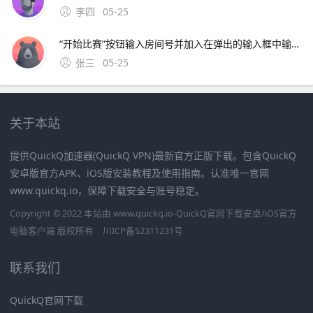
李四
05-25
“开始比赛”按钮输入房间号并加入在弹出的输入框中输入对战房间号，点击“加入”即可进入指定房间注意事项确保游戏版本为最新如参考信息。进入地铁跑酷房间的步骤如下打开游戏并登录打开手机上的地铁跑酷软件，点击登录游戏选择竞技场选项在游戏主界面，点击下面的竞技场选项点击
张三
05-25
关于本站
提供QuickQ加速器(QuickQ VPN)最新官方正版下载。包含QuickQ
安卓版官方APK、iOS版安装教程及使用指南。认准唯一官网
www.quickq.io，保障下载安全与账号稳定。
Copyright © 2022 本站由 www.quickq.io-QuickQ官网下载安卓/iOS官方
电脑客户端 版权所有
川ICP备52311231号
联系我们
QuickQ官网下载