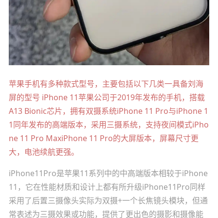
苹果手机有多种款式型号，主要包括以下几类一具备刘海
屏的型号 iPhone 11苹果公司于2019年发布的手机，搭载
A13 Bionic芯片，拥有双摄系统iPhone 11 Pro与iPhone 1
1同年发布的高端版本，采用三摄系统，支持夜间模式iPho
ne 11 Pro MaxiPhone 11 Pro的大屏版本，屏幕尺寸更
大，电池续航更强。
iPhone11Pro是苹果11系列中的中高端版本相较于iPhone
11，它在性能材质和设计上都有所升级iPhone11Pro同样
采用了后置三摄像头实际为双摄+一个长焦镜头模块，但通
常表述为三摄效果或功能，提供了更出色的摄影和摄像能