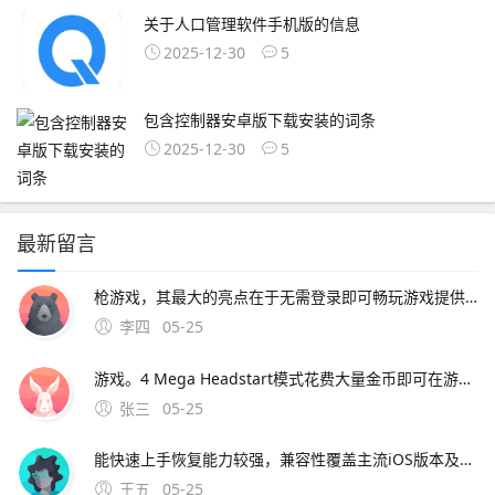
关于人口管理软件手机版的信息
2025-12-30
5
包含控制器安卓版下载安装的词条
2025-12-30
5
最新留言
枪游戏，其最大的亮点在于无需登录即可畅玩游戏提供了高自由度的玩法，支持多人组队，玩家可以在上百种武器和载具中选择，自由切换第一人称和第三人称视角，且没有时间限制，让玩家能够尽情享受射击的乐趣射击手游T3这款游戏不仅支持手机平台，还。使
李四
05-25
游戏。4 Mega Headstart模式花费大量金币即可在游戏开始时获得一定的跑步距离和一些道具，可用于突破自己的最高分5 Score Booster模式花费金币购买，可在游戏中增加分数倍数，提高游戏分数6 2X Multiplier模式花费金币购买，可在游戏中使分数翻倍解释地铁跑酷是一款
张三
05-25
能快速上手恢复能力较强，兼容性覆盖主流iOS版本及设备型号，安全性有保障iMyFone DBack提供三种恢复模式直接从设备恢复从iTunes备份。3、以下是五款顶级的免费iPhone苹果数据恢复软件推荐EaseUS MobiSaver 功能强大具有
王五
05-25