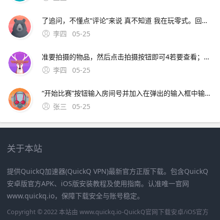
了追问，不懂点“评论”来说 真不知道 我在玩零式。回答你的手机屏幕分辨率太小，看看有没有选项之类的可以调节虚拟按键的大小。你会用修改器吗，比如金山游侠，手机上有八门神器，只要把全道具改出来就可以了，魔法可以用GF技能制作全
李四
05-25
准要拍摄的物品，然后点击拍摄按钮即可4若要查看；若是指拍动态照片方法打开相机更多动态照片，点击快门进行拍摄动态照片开启后，拍照时按下快门键后，会记录前后15秒或1秒的图像部分机型需进入相机，点击取景界面上方的“动态照片”，然后长按虚拟快门进行拍摄查看动态照片在相册中打开动
李四
05-25
“开始比赛”按钮输入房间号并加入在弹出的输入框中输入对战房间号，点击“加入”即可进入指定房间注意事项确保游戏版本为最新如参考信息。进入地铁跑酷房间的步骤如下打开游戏并登录打开手机上的地铁跑酷软件，点击登录游戏选择竞技场选项在游戏主界面，点击下面的竞技场选项点击
张三
05-25
关于本站
提供QuickQ加速器(QuickQ VPN)最新官方正版下载。包含QuickQ
安卓版官方APK、iOS版安装教程及使用指南。认准唯一官网
www.quickq.io，保障下载安全与账号稳定。
Copyright © 2022 本站由 www.quickq.io-QuickQ官网下载安卓/iOS官方